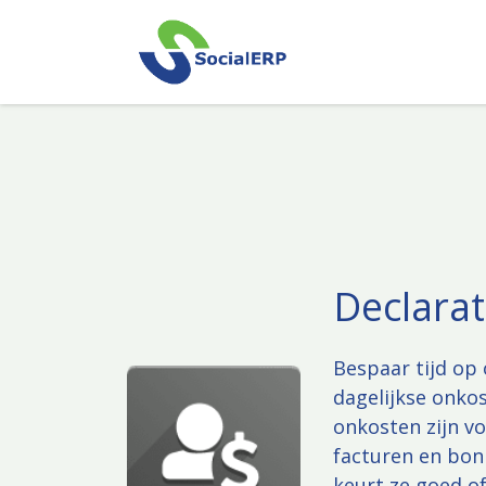
Overslaan naar inhoud
Declarat
Bespaar tijd op
dagelijkse onko
onkosten zijn v
facturen en bonn
keurt ze goed o