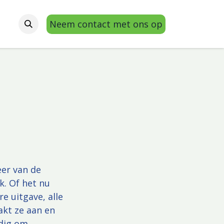
Neem contact met ons op
eer van de
k. Of het nu
e uitgave, alle
akt ze aan en
odig om