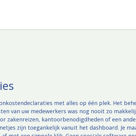
Odoo
Over ons
Blog
Help
Vacatures
ies
 onkostendeclaraties met alles op één plek. Het beh
sten van uw medewerkers was nog nooit zo makkelij
oor zakenreizen, kantoorbenodigdheden of een ander
etjes zijn toegankelijk vanuit het dashboard. Je ma
f af met een simpele klik. Geen speciale software n