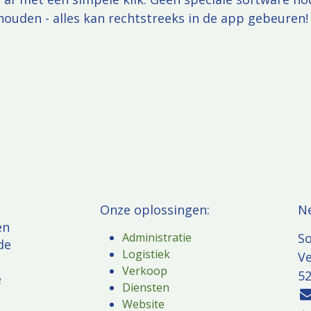
houden - alles kan rechtstreeks in de app gebeuren!
.
Onze oplossingen:
​N
en
Administratie
So
de
Logistiek
V
e
Verkoop
52
e
Diensten
Website