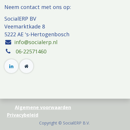
​Neem contact met ons op:
SocialERP BV
Veemarktkade 8
5222 AE 's-Hertogenbosch
info@socialerp.nl
06-22571460
Algemene voorwaarden
​
​
Privacybeleid
​​​Copyright © SocialERP B.V.