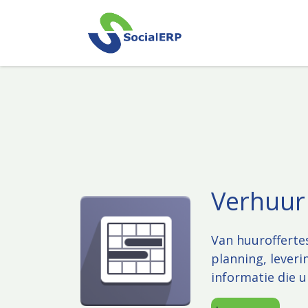
Overslaan naar inhoud
Verhuur
Van huuroffertes
planning, leveri
informatie die 