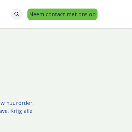
Neem contact met ons op
 uw huurorder,
e. Krijg alle