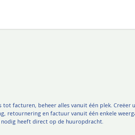
Odoo
Over ons
Blog
Help
Vacatures
 tot facturen, beheer alles vanuit één plek. Creëer
ng, retournering en factuur vanuit één enkele weergav
u nodig heeft direct op de huuropdracht.