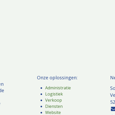
Onze oplossingen:
​N
en
Administratie
So
de
Logistiek
V
e
Verkoop
52
e
Diensten
Website