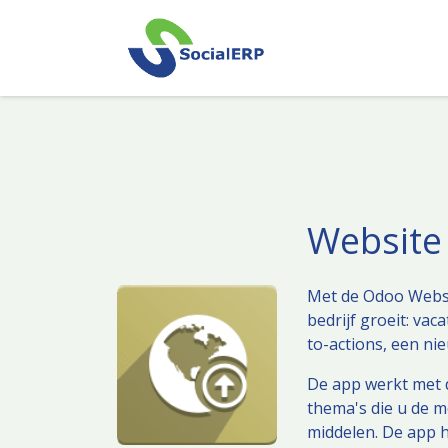
Overslaan naar inhoud
Website
Met de Odoo Websi
bedrijf groeit: va
to-actions, een ni
De app werkt met 
thema's die u de m
middelen. De app 