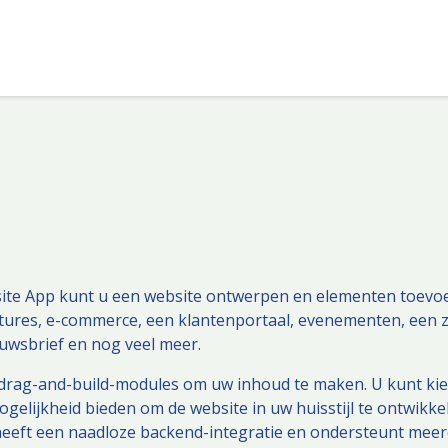
Odoo
Over ons
Blog
Help
Vacatures
te App kunt u een website ontwerpen en elementen toevoe
catures, e-commerce, een klantenportaal, evenementen, een zak
euwsbrief en nog veel meer.
drag-and-build-modules om uw inhoud te maken. U kunt kiez
ogelijkheid bieden om de website in uw huisstijl te ontwikk
heeft een naadloze backend-integratie en ondersteunt meer