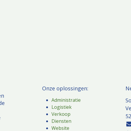
Onze oplossingen:
​N
en
Administratie
So
de
Logistiek
V
e
Verkoop
52
e
Diensten
Website